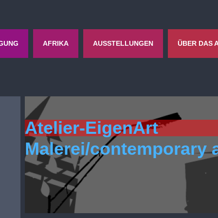
EGUNG
AFRIKA
AUSSTELLUNGEN
ÜBER DAS 
Atelier-EigenArt
Malerei/contemporary a
h