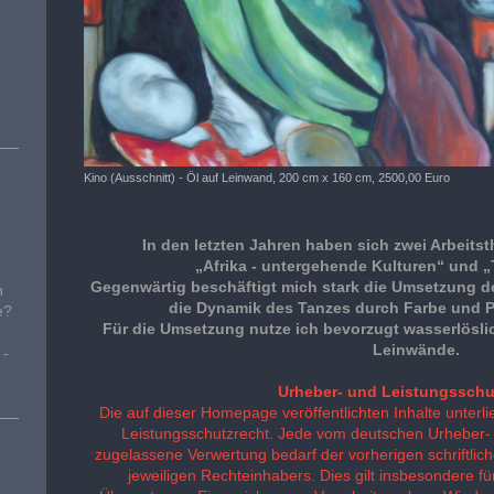
Kino (Ausschnitt) - Öl auf Leinwand, 200 cm x 160 cm, 2500,00 Euro
In den letzten Jahren haben sich zwei Arbeitst
„Afrika - untergehende Kulturen“ und 
Gegenwärtig beschäftigt mich stark die Umsetzung de
n
die Dynamik des Tanzes durch Farbe und Pi
e?
Für die Umsetzung nutze ich bevorzugt wasserlösli
Leinwände.
 -
Urheber- und Leistungsschu
Die auf dieser Homepage veröffentlichten Inhalte unter
Leistungsschutzrecht. Jede vom deutschen Urheber- 
zugelassene Verwertung bedarf der vorherigen schriftli
jeweiligen Rechteinhabers. Dies gilt insbesondere für