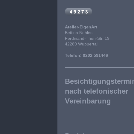
Atelier-EigenArt
Bettina Nehles
Ferdinand-Thun-Str. 19
42289 Wuppertal
Telefon: 0202 591446
Besichtigungstermi
nach telefonischer
Vereinbarung