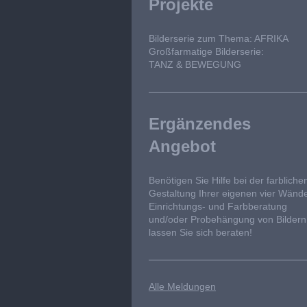
Projekte
Bilderserie zum Thema: AFRIKA
Großfarmatige Bilderserie:
TANZ & BEWEGUNG
Ergänzendes
Angebot
Benötigen Sie Hilfe bei der farbliche
Gestaltung Ihrer eigenen vier Wänd
Einrichtungs- und Farbberatung
und/oder Probehängung von Bildern
lassen Sie sich beraten!
Alle Meldungen